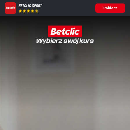
Betclic sport
Pobierz